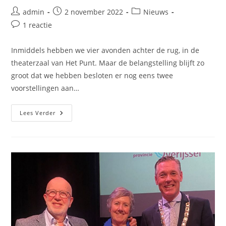
Bericht
Bericht
Berichtcategorie:
admin
2 november 2022
Nieuws
auteur:
gepubliceerd
Bericht
1 reactie
op:
reacties:
Inmiddels hebben we vier avonden achter de rug, in de
theaterzaal van Het Punt. Maar de belangstelling blijft zo
groot dat we hebben besloten er nog eens twee
voorstellingen aan…
Steen
Lees Verder
Voor
Steen
Gaat
Op
Herhaling!