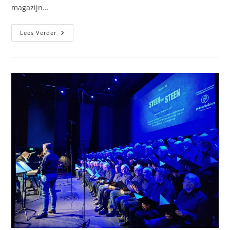
magazijn…
Cultuurhistorische
Lees Verder
Naamborden
Gaan
Terug
Naar
Vroomshoop