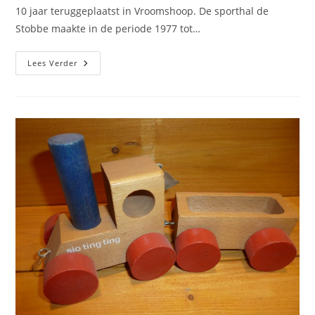
10 jaar teruggeplaatst in Vroomshoop. De sporthal de
Stobbe maakte in de periode 1977 tot…
Twee
Lees Verder
Iconen
De
Stobbe
En
Het
MCC
Terug
In
Vroomshoop