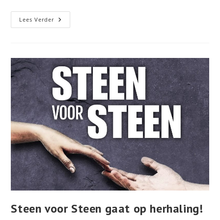
Naamborden
Lees Verder
MCC
En
De
Stobbe
Terug
Naar
Vroomshoop
Steen voor Steen gaat op herhaling!