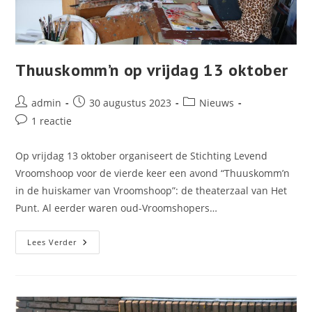
Thuuskomm’n op vrijdag 13 oktober
Bericht
Bericht
Berichtcategorie:
admin
30 augustus 2023
Nieuws
auteur:
gepubliceerd
Bericht
1 reactie
op:
reacties:
Op vrijdag 13 oktober organiseert de Stichting Levend
Vroomshoop voor de vierde keer een avond “Thuuskomm’n
in de huiskamer van Vroomshoop”: de theaterzaal van Het
Punt. Al eerder waren oud-Vroomshopers…
Thuuskomm’n
Lees Verder
Op
Vrijdag
13
Oktober