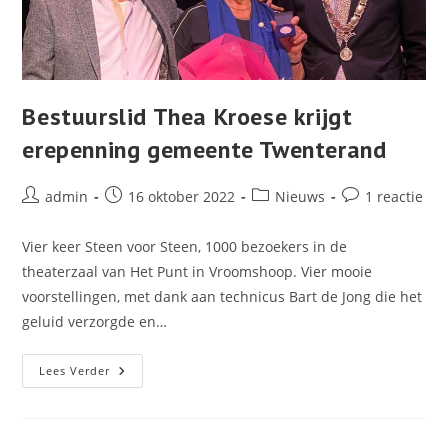
Bestuurslid Thea Kroese krijgt
erepenning gemeente Twenterand
Bericht
Bericht
Berichtcategorie:
Bericht
admin
16 oktober 2022
Nieuws
1 reactie
auteur:
gepubliceerd
reacties:
op:
Vier keer Steen voor Steen, 1000 bezoekers in de
theaterzaal van Het Punt in Vroomshoop. Vier mooie
voorstellingen, met dank aan technicus Bart de Jong die het
geluid verzorgde en…
Bestuurslid
Lees Verder
Thea
Kroese
Krijgt
Erepenning
Gemeente