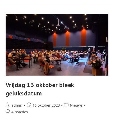
UITGESTELD
Vrijdag 13 oktober bleek
geluksdatum
Bericht
Bericht
Berichtcategorie:
admin
16 oktober 2023
Nieuws
auteur:
gepubliceerd
Bericht
4 reacties