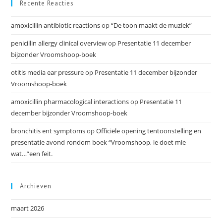
Recente Reacties
amoxicillin antibiotic reactions
op
“De toon maakt de muziek”
penicillin allergy clinical overview
op
Presentatie 11 december
bijzonder Vroomshoop-boek
otitis media ear pressure
op
Presentatie 11 december bijzonder
Vroomshoop-boek
amoxicillin pharmacological interactions
op
Presentatie 11
december bijzonder Vroomshoop-boek
bronchitis ent symptoms
op
Officiële opening tentoonstelling en
presentatie avond rondom boek “Vroomshoop, ie doet mie
wat…”een feit.
Archieven
maart 2026