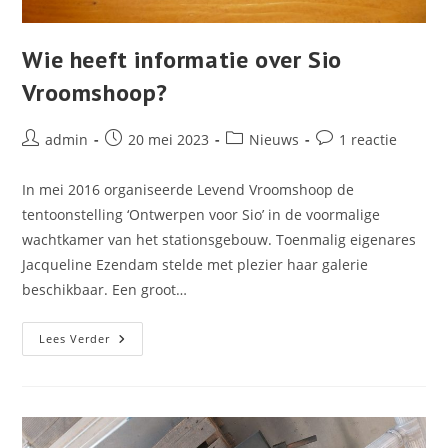
Wie heeft informatie over Sio
Vroomshoop?
Bericht
Bericht
Berichtcategorie:
Bericht
admin
20 mei 2023
Nieuws
1 reactie
auteur:
gepubliceerd
reacties:
op:
In mei 2016 organiseerde Levend Vroomshoop de
tentoonstelling ‘Ontwerpen voor Sio’ in de voormalige
wachtkamer van het stationsgebouw. Toenmalig eigenares
Jacqueline Ezendam stelde met plezier haar galerie
beschikbaar. Een groot…
Wie
Lees Verder
Heeft
Informatie
Over
Sio
Vroomshoop?