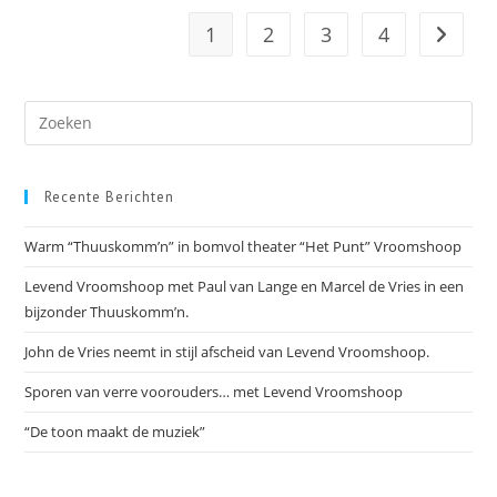
Twenterand
1
2
3
4
Naar vo
Recente Berichten
Warm “Thuuskomm’n” in bomvol theater “Het Punt” Vroomshoop
Levend Vroomshoop met Paul van Lange en Marcel de Vries in een
bijzonder Thuuskomm’n.
John de Vries neemt in stijl afscheid van Levend Vroomshoop.
Sporen van verre voorouders… met Levend Vroomshoop
“De toon maakt de muziek”