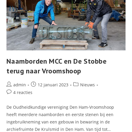
Naamborden MCC en De Stobbe
terug naar Vroomshoop
Bericht
Bericht
Berichtcategorie:
admin
12 januari 2023
Nieuws
auteur:
gepubliceerd
Bericht
4 reacties
op:
reacties:
De Oudheidkundige vereniging Den Ham-Vroomshoop
heeft meerdere naamborden en eerste stenen bij een
ingebruikneming van een gebouw in bewaring in de
archiefruimte De Krulsmid in Den Ham. Van tijd tot…