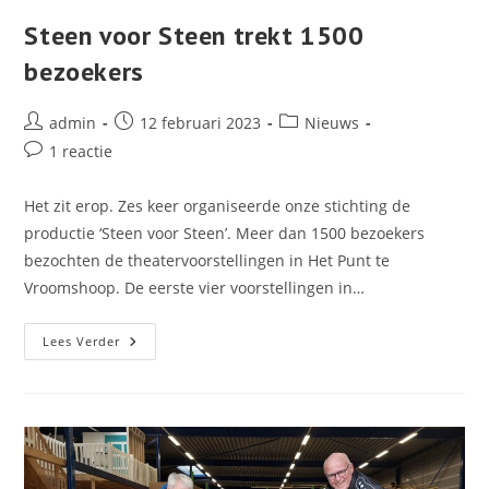
Steen voor Steen trekt 1500
bezoekers
Bericht
Bericht
Berichtcategorie:
admin
12 februari 2023
Nieuws
auteur:
gepubliceerd
Bericht
1 reactie
op:
reacties:
Het zit erop. Zes keer organiseerde onze stichting de
productie ‘Steen voor Steen’. Meer dan 1500 bezoekers
bezochten de theatervoorstellingen in Het Punt te
Vroomshoop. De eerste vier voorstellingen in…
Steen
Lees Verder
Voor
Steen
Trekt
1500
Bezoekers