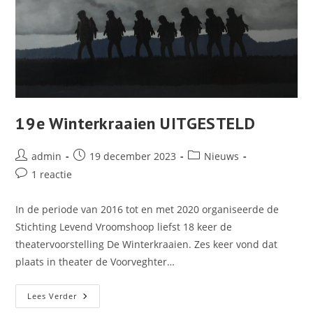
19e Winterkraaien UITGESTELD
Bericht
Bericht
Berichtcategorie:
admin
19 december 2023
Nieuws
auteur:
gepubliceerd
Bericht
1 reactie
op:
reacties:
In de periode van 2016 tot en met 2020 organiseerde de
Stichting Levend Vroomshoop liefst 18 keer de
theatervoorstelling De Winterkraaien. Zes keer vond dat
plaats in theater de Voorveghter…
19e
Lees Verder
Winterkraaien