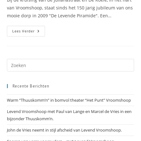
van Vroomshoop, staat sinds het 150 jarig jubileum van ons
mooie dorp in 2009 "De Levende Piramide". Een…
Replica
Lees Verder
De
“Levende
Piramide”
Van
Vroomshoop
Recente Berichten
Warm “Thuuskomm’n” in bomvol theater “Het Punt” Vroomshoop
Levend Vroomshoop met Paul van Lange en Marcel de Vries in een
bijzonder Thuuskomm’n.
John de Vries neemt in stijl afscheid van Levend Vroomshoop.