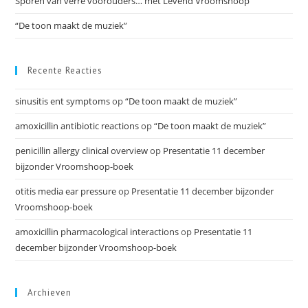
Sporen van verre voorouders… met Levend Vroomshoop
“De toon maakt de muziek”
Recente Reacties
sinusitis ent symptoms
op
“De toon maakt de muziek”
amoxicillin antibiotic reactions
op
“De toon maakt de muziek”
penicillin allergy clinical overview
op
Presentatie 11 december
bijzonder Vroomshoop-boek
otitis media ear pressure
op
Presentatie 11 december bijzonder
Vroomshoop-boek
amoxicillin pharmacological interactions
op
Presentatie 11
december bijzonder Vroomshoop-boek
Archieven