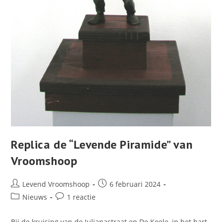
Replica de “Levende Piramide” van
Vroomshoop
Bericht
Bericht
Levend Vroomshoop
6 februari 2024
auteur:
gepubliceerd
Berichtcategorie:
Bericht
Nieuws
1 reactie
op:
reacties:
Bij de kruising van de Julianastraat en De Koele, in het hart