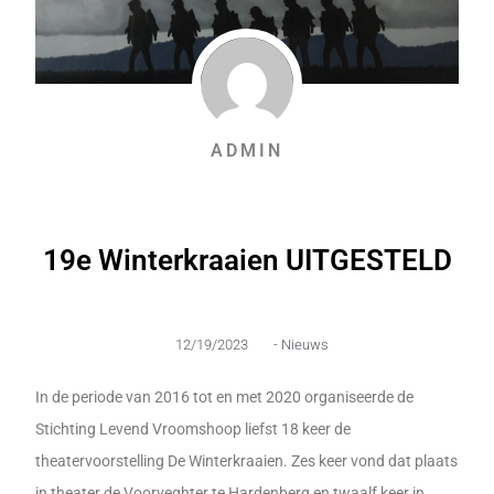
ADMIN
19e Winterkraaien UITGESTELD
12/19/2023
-
Nieuws
In de periode van 2016 tot en met 2020 organiseerde de
Stichting Levend Vroomshoop liefst 18 keer de
theatervoorstelling De Winterkraaien. Zes keer vond dat plaats
in theater de Voorveghter te Hardenberg en twaalf keer in